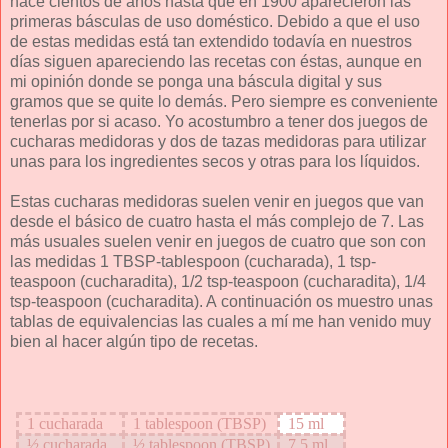
hace cientos de años hasta que en 1900 aparecieron las
primeras básculas de uso doméstico. Debido a que el uso
de estas medidas está tan extendido todavía en nuestros
días siguen apareciendo las recetas con éstas, aunque en
mi opinión donde se ponga una báscula digital y sus
gramos que se quite lo demás. Pero siempre es conveniente
tenerlas por si acaso. Yo acostumbro a tener dos juegos de
cucharas medidoras y dos de tazas medidoras para utilizar
unas para los ingredientes secos y otras para los líquidos.
Estas cucharas medidoras suelen venir en juegos que van
desde el básico de cuatro hasta el más complejo de 7. Las
más usuales suelen venir en juegos de cuatro que son con
las medidas 1 TBSP-tablespoon (cucharada), 1 tsp-
teaspoon (cucharadita), 1/2 tsp-teaspoon (cucharadita), 1/4
tsp-teaspoon (cucharadita). A continuación os muestro unas
tablas de equivalencias las cuales a mí me han venido muy
bien al hacer algún tipo de recetas.
1 cucharada
1 tablespoon (TBSP)
15 ml
½ cucharada
½ tablespoon (TBSP)
7,5 ml