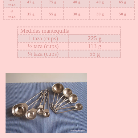
47 g
75 g
40 g
40 g
65 g
taza
¼
35 g
55 g
30 g
30 g
50 g
taza
Medidas mantequilla
1 taza (cups)
225 g
½ taza (cups)
113 g
¼ taza (cups)
56 g