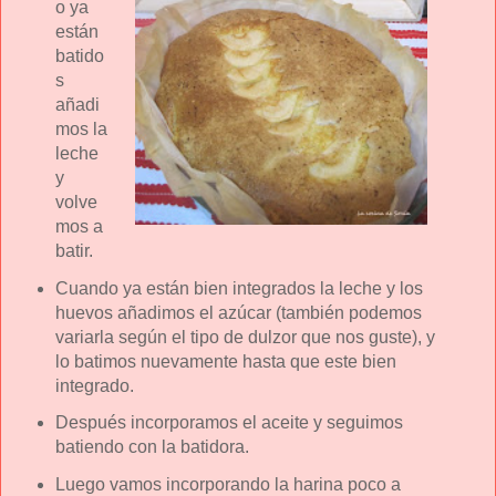
o ya
están
batido
s
añadi
mos la
leche
y
volve
mos a
batir.
Cuando ya están bien integrados la leche y los
huevos añadimos el azúcar (también podemos
variarla según el tipo de dulzor que nos guste), y
lo batimos nuevamente hasta que este bien
integrado.
Después incorporamos el aceite y seguimos
batiendo con la batidora.
Luego vamos incorporando la harina poco a