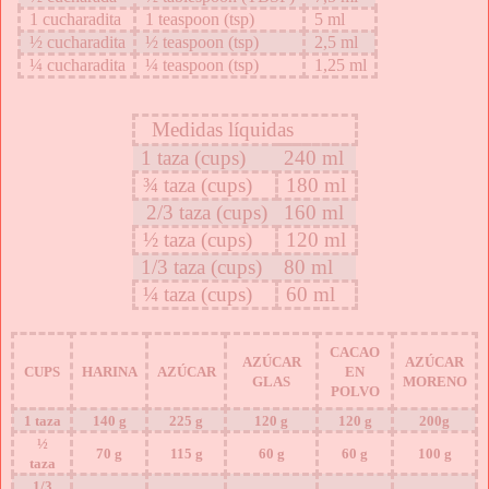
1 cucharadita
1 teaspoon (tsp)
5 ml
½ cucharadita
½ teaspoon (tsp)
2,5 ml
¼ cucharadita
¼ teaspoon (tsp)
1,25 ml
Medidas líquidas
1 taza (cups)
240 ml
¾ taza (cups)
180 ml
2/3 taza (cups)
160 ml
½ taza (cups)
120 ml
1/3 taza (cups)
80 ml
¼ taza (cups)
60 ml
CACAO
AZÚCAR
AZÚCAR
CUPS
HARINA
AZÚCAR
EN
GLAS
MORENO
POLVO
1 taza
140 g
225 g
120 g
120 g
200g
½
70 g
115 g
60 g
60 g
100 g
taza
1/3